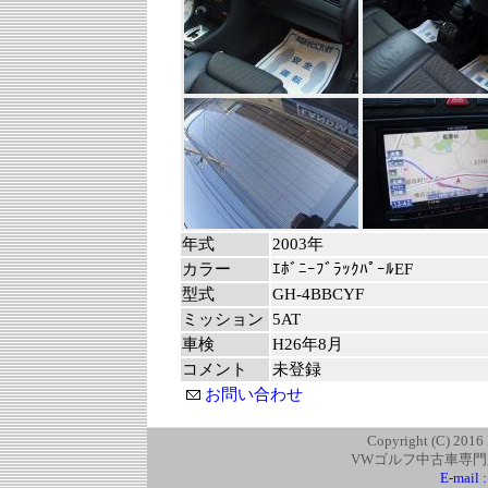
年式
2003年
カラー
ｴﾎﾞﾆｰﾌﾞﾗｯｸﾊﾟｰﾙEF
型式
GH-4BBCYF
ミッション
5AT
車検
H26年8月
コメント
未登録
お問い合わせ
Copyright (C) 2016
VWゴルフ中古車専門
E-mail 